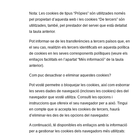
Nota: Les cookies de tipus “Pròpies” són utilitzades només
pel propietari d’aquesta web i les cookies “De tercers” són
utilitzades, també, pel prestador del servei que està detallat
la taula anterior.
Pot informar-se de les transferències a tercers països que, en
el seu cas, realitzin els tercers identificats en aquesta política
de cookies en les seves corresponents polítiques (veure els
enllaços facilitats en l’apartat “Més informació” de la taula
anterior).
Com puc desactivar o eliminar aquestes cookies?
Pot vostè permetre o bloquejar les cookies, així com esborrar
les seves dades de navegació (incloses les cookies) des del
navegador que vostè utilitza. Consulti les opcions i
instruccions que ofereix el seu navegador per a això. Tingui
en compte que si accepta les cookies de tercers, haurà
d’eliminar-les des de les opcions del navegador.
A continuació, té disponibles els enllaços amb la informació
per a gestionar les cookies dels navegadors més utilitzats: