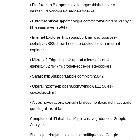
• Firefox:
http://support.mozilla.org/es/kb/habilitar-y-
deshabilitar-cookies-que-los-sitios-we
• Chrome:
http://support.google.com/chrome/bin/answer.py?
hl=es&answer=95647
• Internet Explorer:
https://support.microsoft.com/es-
es/help/278835/how-to-delete-cookie-files-in-internet-
explorer
• Microsoft Edge:
https://support.microsoft.com/es-
es/help/4027947/microsoft-edge-delete-cookies
• Safari:
http://support.apple.com/kb/ph5042
• Opera:
http://help.opera.com/windows/11.50/es-
es/cookies.html
• Altres navegadors: consulti la documentació del navegador
que tingui instal·lat.
Complement d’inhabilitació per a navegadors de Google
Analytics
Si desitja rebutjar les cookies analítiques de Google