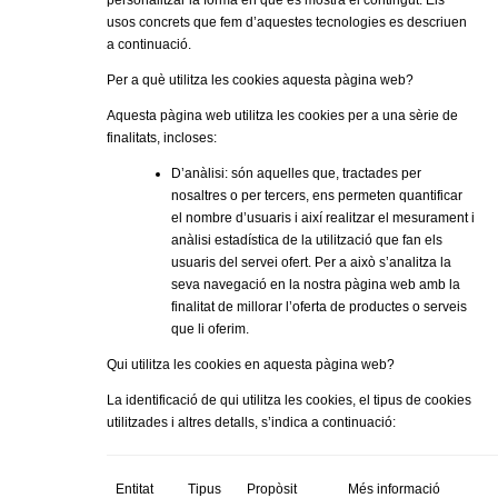
usos concrets que fem d’aquestes tecnologies es descriuen
a continuació.
Per a què utilitza les cookies aquesta pàgina web?
Aquesta pàgina web utilitza les cookies per a una sèrie de
finalitats, incloses:
D’anàlisi: són aquelles que, tractades per
nosaltres o per tercers, ens permeten quantificar
el nombre d’usuaris i així realitzar el mesurament i
anàlisi estadística de la utilització que fan els
usuaris del servei ofert. Per a això s’analitza la
seva navegació en la nostra pàgina web amb la
finalitat de millorar l’oferta de productes o serveis
que li oferim.
Qui utilitza les cookies en aquesta pàgina web?
La identificació de qui utilitza les cookies, el tipus de cookies
utilitzades i altres detalls, s’indica a continuació:
Entitat
Tipus
Propòsit
Més informació