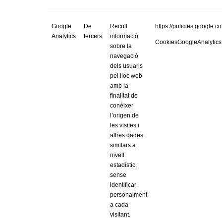
Google
De
Recull
https://policies.google.
Analytics
tercers
informació
CookiesGoogleAnalytics
sobre la
navegació
dels usuaris
pel lloc web
amb la
finalitat de
conèixer
l’origen de
les visites i
altres dades
similars a
nivell
estadístic,
sense
identificar
personalment
a cada
visitant.